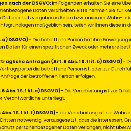
gen nach der DSGVO:
Im Folgenden erhalten Sie eine Üb
onenbezogene Daten verarbeiten. Bitte nehmen Sie zur Ke
 Datenschutzvorgaben in Ihrem bzw. unserem Wohn- oder S
Rechtsgrundlagen maßgeblich sein, teilen wir Ihnen diese in
it. a) DSGVO)
- Die betroffene Person hat ihre Einwilligung 
n Daten für einen spezifischen Zweck oder mehrere be
agliche Anfragen (Art. 6 Abs. 1 S. 1 lit. b) DSGVO)
- D
Vertragspartei die betroffene Person ist, oder zur Durchf
 Anfrage der betroffenen Person erfolgen.
 Abs. 1 S. 1 lit. c) DSGVO)
- Die Verarbeitung ist zur Erfül
er Verantwortliche unterliegt.
bs. 1 S. 1 lit. f) DSGVO)
- die Verarbeitung ist zur Wahru
 Dritten notwendig, vorausgesetzt, dass die Interessen, 
 Schutz personenbezogener Daten verlangen, nicht überw