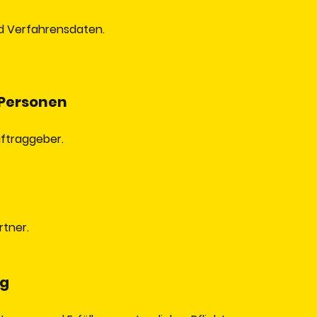
 Verfahrensdaten.
 Personen
traggeber.
tner.
ng