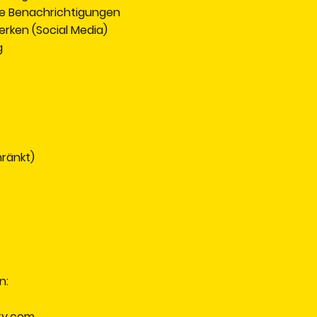
e Benachrichtigungen
rken (Social Media)
g
ränkt)
n:
ty.com